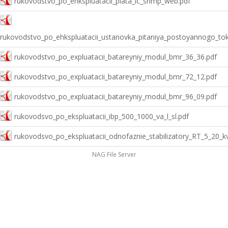
rukovodstvo_po_ehkspluatacii_plata_ic_snmp_web.pdf
rukovodstvo_po_ehkspluatacii_ustanovka_pitaniya_postoyannogo_to
rukovodstvo_po_expluatacii_batareyniy_modul_bmr_36_36.pdf
rukovodstvo_po_expluatacii_batareyniy_modul_bmr_72_12.pdf
rukovodstvo_po_expluatacii_batareyniy_modul_bmr_96_09.pdf
rukovodsvo_po_ekspluatacii_ibp_500_1000_va_l_sl.pdf
rukovodsvo_po_ekspluatacii_odnofaznie_stabilizatory_RT_5_20_k
NAG File Server