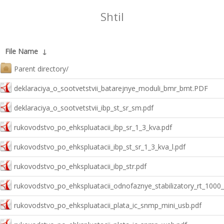
Shtil
File Name
↓
Parent directory/
deklaraciya_o_sootvetstvii_batarejnye_moduli_bmr_bmt.PDF
deklaraciya_o_sootvetstvii_ibp_st_sr_sm.pdf
rukovodstvo_po_ehkspluatacii_ibp_sr_1_3_kva.pdf
rukovodstvo_po_ehkspluatacii_ibp_st_sr_1_3_kva_l.pdf
rukovodstvo_po_ehkspluatacii_ibp_str.pdf
rukovodstvo_po_ehkspluatacii_odnofaznye_stabilizatory_rt_1000
rukovodstvo_po_ehkspluatacii_plata_ic_snmp_mini_usb.pdf