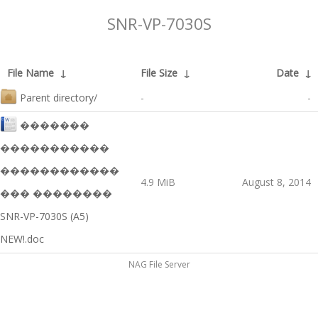
SNR-VP-7030S
File Name
↓
File Size
↓
Date
↓
Parent directory/
-
-
�������
�����������
������������
4.9 MiB
August 8, 2014
��� ��������
SNR-VP-7030S (A5)
NEW!.doc
NAG File Server