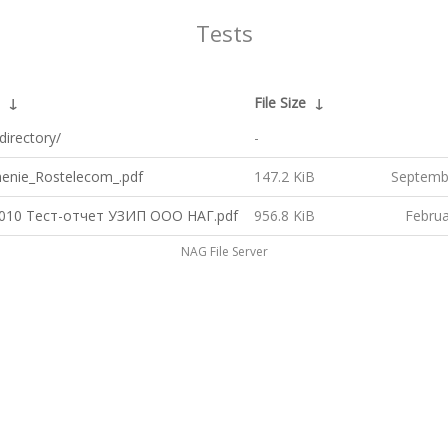
Tests
↓
File Size
↓
directory/
-
henie_Rostelecom_.pdf
147.2 KiB
Septemb
2010 Тест-отчет УЗИП ООО НАГ.pdf
956.8 KiB
Februa
NAG File Server