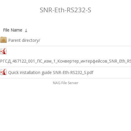
SNR-Eth-RS232-S
File Name
↓
Parent directory/
РГСД_467122_001_ПС_изм_1_Конвертер_интерфейсов_SNR_Eth_RS
Quick installation guide SNR-Eth-RS232_S.pdf
NAG File Server