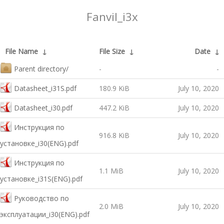
Fanvil_i3x
File Name
↓
File Size
↓
Date
↓
Parent directory/
-
-
Datasheet_i31S.pdf
180.9 KiB
July 10, 2020
Datasheet_i30.pdf
447.2 KiB
July 10, 2020
Инструкция по
916.8 KiB
July 10, 2020
установке_i30(ENG).pdf
Инструкция по
1.1 MiB
July 10, 2020
установке_i31S(ENG).pdf
Руководство по
2.0 MiB
July 10, 2020
эксплуатации_i30(ENG).pdf