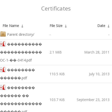
Certificates
File Name
↓
File Size
↓
Date
↓
Parent directory/
-
-
����������
������������
2.1 MiB
March 28, 2011
OC-1-��-0414.pdf
��������
110.5 KiB
July 10, 2013
������.pdf
��������
������ ��
103.7 KiB
September 23, 2013
������������
������.pdf